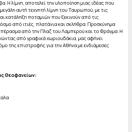
α. Η λίμνη, αποτελεί την υλοποίηση μιας ιδέας που
 μεγάλη αυτή τεχνητή λίμνη του Ταυρωπού, με τις
αι κατάληξη ποταμιών που ξεκινούν από τις
κόσμο από ιτιές, πλατάνια και σκλήθρα. Προσκύνημα
ι πέρασμα από την Πλαζ του Λαμπερού και το Φράγμα. Η
ώντας από γραφικά χωριουδάκια, μας αφήνει
όμο της επιστροφής για την Αθήνα με ενδιάμεσες
ής Θεοφανείων:
καλα