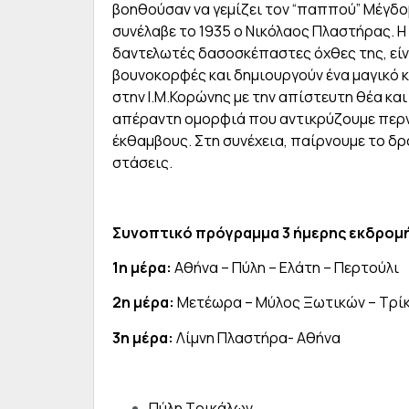
βοηθούσαν να γεμίζει τον “παππού” Μέγδοβ
συνέλαβε το 1935 ο Νικόλαος Πλαστήρας. Η
δαντελωτές δασοσκέπαστες όχθες της, είν
βουνοκορφές και δημιουργούν ένα μαγικό 
στην Ι.Μ.Κορώνης με την απίστευτη θέα κα
απέραντη ομορφιά που αντικρύζουμε περν
έκθαμβους. Στη συνέχεια, παίρνουμε το δρ
στάσεις.
Συνοπτικό πρόγραμμα 3 ήμερης εκδρομ
1η μέρα:
Αθήνα – Πύλη – Ελάτη – Περτούλι
2η μέρα:
Μετέωρα – Μύλος Ξωτικών – Τρί
3η μέρα:
Λίμνη Πλαστήρα- Αθήνα
Πύλη Τρικάλων