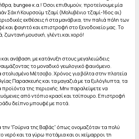
θρα, bungee κ.α.! Όσοι επιθυμούν, προτείνουμε μία
άν Σάχ ή Κουρσούμ τζαμί (Μολυβένιο τζαμί-16ος αι)
ιοδικές εκθέσεις ή στα μανάβικα, την παλιά πόλη των
φέ και φαγητό και επιστροφή στο ξενοδοχείο μας. Το
, ζωντανή μουσική, γλέντι και χορό!
και ανάβαση, με κατάνυξη στους μεγαλειώδεις
αυμάζοντας το μοναδικό γεωλογικό φαινόμενο.
α στολισμένο Μέτσοβο. Χρόνος για βόλτα στην πλατεία
Αγίας Παρασκευής και τα μαγαζιά με τα ξυλόγλυπτα, τα
ά προϊόντα της περιοχής. Μην παραλείψετε να
ευόμενες από ντόπιο κρασί και τσίπουρο. Επιστροφή
βράδυ δείπνο μπουφέ με ποτά.
α την “Γούρνα της Βαβάς” όπως ονομαζόταν τα πολύ
ο νερό και τα γύρω ποτάμια και οι χείμαρροι τη