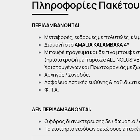
Πληροφορίες Πακέτου
ΠΕΡΙΛΑΜΒΑΝΟΝΤΑΙ:
Μεταφορές, εκδρομές με πολυτελές, κλι
Διαμονή στο
AMALIA
KALAMBAKA
4*.
Μπουφέ πρόγευμα και δείπνο μπουφέ στ
(ημιδιατροφή με παροχές ALL INCLUSIV
Χριστουγέννων και Πρωτοχρονιάς με ζω
Αρχηγός / Συνοδός.
Ασφάλεια Αστικής ευθύνης & ταξιδιωτικ
Φ.Π.Α.
ΔΕΝ ΠΕΡΙΛΑΜΒΑΝΟΝΤΑΙ:
O φόρος διανυκτέρευσης 3ε / δωμάτιο /
Τα εισιτήρια εισόδων σε χώρους επισκέ