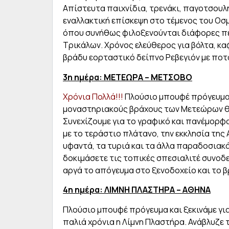
Απίστευτα παιχνίδια, τρενάκι, παγοτσουλή
εναλλακτική επίσκεψη στο τέμενος του Οσμ
όπου συνήθως φιλοξενούνται διάφορες περ
Τρικάλων. Χρόνος ελεύθερος για βόλτα, κα
βράδυ εορταστικό δείπνο Ρεβεγιόν με ποτά
3η ημέρα: ΜΕΤΕΩΡΑ – ΜΕΤΣΟΒΟ
Χρόνια Πολλά!!!
Πλούσιο μπουφέ πρόγευμα 
μοναστηριακούς βράχους των Μετεώρων θ
Συνεχίζουμε για το γραφικό και πανέμορφ
με το τεράστιο πλάτανο, την εκκλησία της 
υφαντά, τα τυριά και τα άλλα παραδοσιακ
δοκιμάσετε τις τοπικές σπεσιαλιτέ συνοδ
αργά το απόγευμα στο ξενοδοχείο και το 
4η ημέρα: ΛΙΜΝΗ ΠΛΑΣΤΗΡΑ – ΑΘΗΝΑ
Πλούσιο μπουφέ πρόγευμα και ξεκινάμε γι
παλιά χρόνια η Λίμνη Πλαστήρα. Ανάβλυζε τ