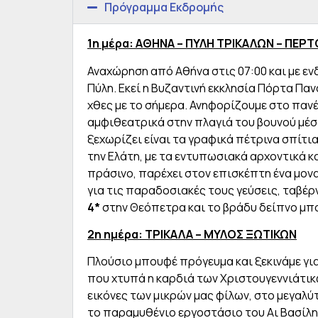
Πρόγραμμα Εκδρομής
1η μέρα: ΑΘΗΝΑ – ΠΥΛΗ ΤΡΙΚΑΛΩΝ – ΠΕΡΤ
Αναχώρηση από Αθήνα στις 07:00 και με ε
Πύλη. Εκεί η Βυζαντινή εκκλησία Πόρτα Παν
χθες με το σήμερα. Ανηφορίζουμε στο παν
αμφιθεατρικά στην πλαγιά του βουνού μέσα
ξεχωρίζει είναι τα γραφικά πέτρινα σπίτια 
την Ελάτη, με τα εντυπωσιακά αρχοντικά κ
πράσινο, παρέχει στον επισκέπτη ένα μον
για τις παραδοσιακές τους γεύσεις, ταβέ
4*
στην Θεόπετρα και τo βράδυ δείπνο μπ
2η ημέρα: ΤΡΙΚΑΛΑ – ΜΥΛΟΣ ΞΩΤΙΚΩΝ
Πλούσιο μπουφέ πρόγευμα και ξεκινάμε για
που χτυπά η καρδιά των Χριστουγεννιάτικ
εικόνες των μικρών μας φίλων, στο μεγαλύ
το παραμυθένιο εργοστάσιο του Αι Βασίλη