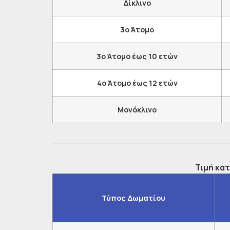
Δίκλινο
3o Άτομο
3o Άτομο έως 10 ετών
4o Άτομο έως 12 ετών
Μονόκλινο
Τιμή κατ
Τύπος Δωματίου