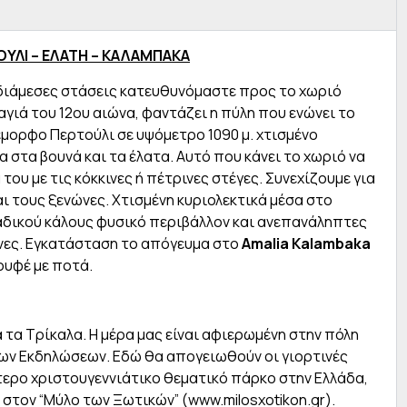
ΟΥΛΙ – ΕΛΑΤΗ – ΚΑΛΑΜΠΑΚΑ
νδιάμεσες στάσεις κατευθυνόμαστε προς το χωριό
αγιά του 12ου αιώνα, φαντάζει η πύλη που ενώνει το
έμορφο Περτούλι σε υψόμετρο 1090 μ. χτισμένο
 στα βουνά και τα έλατα. Αυτό που κάνει το χωριό να
του με τις κόκκινες ή πέτρινες στέγες. Συνεχίζουμε για
αι τους ξενώνες. Χτισμένη κυριολεκτικά μέσα στο
αδικού κάλους φυσικό περιβάλλον και ανεπανάληπτες
ρνες. Εγκατάσταση το απόγευμα στο
Α
malia
Kalambaka
ουφέ με ποτά.
 τα Τρίκαλα. Η μέρα μας είναι αφιερωμένη στην πόλη
ων Εκδηλώσεων. Εδώ θα απογειωθούν οι γιορτινές
τερο χριστουγεννιάτικο θεματικό πάρκο στην Ελλάδα,
 στον “Μύλο των Ξωτικών” (
www.milosxotikon.gr
).