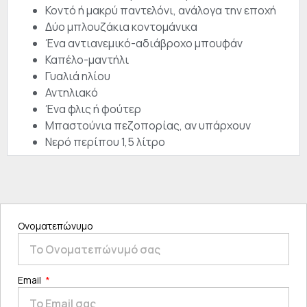
Κοντό ή μακρύ παντελόνι, ανάλογα την εποχή
Δύο μπλουζάκια κοντομάνικα
Ένα αντιανεμικό-αδιάβροχο μπουφάν
Καπέλο-μαντήλι
Γυαλιά ηλίου
Αντηλιακό
Ένα φλις ή φούτερ
Μπαστούνια πεζοπορίας, αν υπάρχουν
Νερό περίπου 1,5 λίτρο
Ονοματεπώνυμο
Email