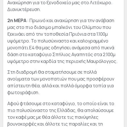
Αναχώρηση για το ξενοδοχείο μας στο Λιτόχωρο.
Διανυκτέρευση.
2η ΜΕΡΑ
: Πρωινό και αναχώρηση για την ανάβαση
μας στο πιο διάσιμο μπαλκόνι του Ολύμπου που
ξεκινάει από την τοποθεσία Πριόνια στα 1.100μ
υψόμετρο. Το πολυσύχναστο και καλογραμμένο
μονοπάτι Ε4 θα μας οδηγήσει ανάμεσα από πυκνά
δάση στο καταφύγιο Σπήλιος Αγαπητός στα 2.100μ
υψόμετρο στην καρδία της περιοχής Μαυρόλογγος.
Στη διαδρομή θα σταματήσουμε σε πολλά
ανοίγματα των μονοπατιών που μας προσφέρουν
απίστευτη θέα, αλλά και πολλά όμορφα τοπία για
φωτογράφιση.
Αφού φτάσουμε στο καταφύγιο, το οποίο είναι το
πιο πολυσύχναστο της Ελλάδας, θα απολαύσουμε
τον καφέ μας με θέα άλλοτε τις πανύψηλες
βουνοκορφές και άλλοτε τις παραλίες και τη