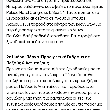
συνέχεια, αναχώρηση για την πρωτεύουσα της
Ηπείρου τα Ιωάννινα και άφιξη στο πολυτελές Epirus
Palace Hotel Congress & Spa 5*. Τακτοποίηση στο
ξενοδοχείο και δείπνο σε πλούσιο μπουφέ.
Ακολουθεί μεταφορά στο κέντρο των Ιωαννίνων για
περιήγηση γύρω από την μαγευτική Λίμνη
Παμβώτιδα ή βραδινή διασκέδαση. Επιστροφή στο
ξενοδοχείο και διανυκτέρευση.
2η Ημέρα: Πάργα | Προαιρετική Εκδρομή σε
Παξούς & Αντίπαξους
Πρωινό σε πλούσιο μπουφέ στο ξενοδοχείο μας και
αναχώρηση για την πανέμορφη Πάργα όπου θα
επιβιβαστούμε στο καραβάκι για την κρουαζιέρα
μας σε Παξούς & Αντίπαξους, τα παραδεισένια
νησιά του Ιονίου που σου κόβουν την ανάσα, με την
οργιώδη βλάστηση, τις δαντελωτές ακτές, τις
εντυπωσιακές θαλάσσιες σπηλιές και τις παραλίες