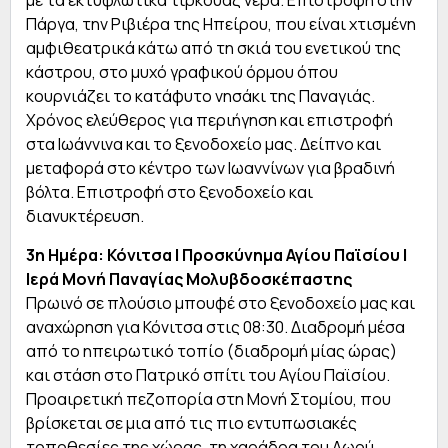
με τα εκτυφλωτικά τιρκουάζ νερά. Επιστροφή στην
Πάργα, την Ριβιέρα της Ηπείρου, που είναι χτισμένη
αμφιθεατρικά κάτω από τη σκιά του ενετικού της
κάστρου, στο μυχό γραφικού όρμου όπου
κουρνιάζει το κατάφυτο νησάκι της Παναγιάς.
Χρόνος ελεύθερος για περιήγηση και επιστροφή
στα Ιωάννινα και το ξενοδοχείο μας. Δείπνο και
μεταφορά στο κέντρο των Ιωαννίνων για βραδινή
βόλτα. Επιστροφή στο ξενοδοχείο και
διανυκτέρευση.
3η Ημέρα: Κόνιτσα | Προσκύνημα Αγίου Παϊσίου |
Ιερά Μονή Παναγίας Μολυβδοσκέπαστης
Πρωινό σε πλούσιο μπουφέ στο ξενοδοχείο μας και
αναχώρηση για Κόνιτσα στις 08:30. Διαδρομή μέσα
από το ηπειρωτικό τοπίο (διαδρομή μίας ώρας)
και στάση στο Πατρικό σπίτι του Αγίου Παϊσίου.
Προαιρετική πεζοπορία στη Μονή Στομίου, που
βρίσκεται σε μια από τις πιο εντυπωσιακές
τοποθεσίες της χώρας, τη χαράδρα του Αωού,