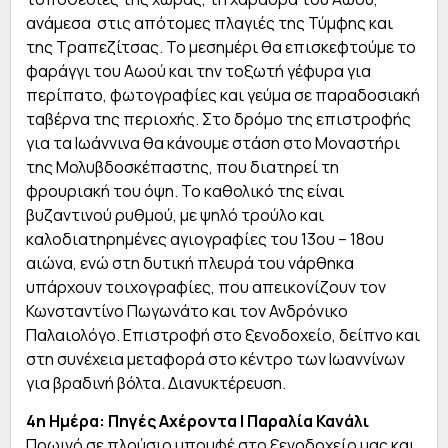
ανάμεσα στις απότομες πλαγιές της Τύμφης και
της Τραπεζίτσας. Το μεσημέρι θα επισκεφτούμε το
φαράγγι του Αωού και την τοξωτή γέφυρα για
περίπατο, φωτογραφίες και γεύμα σε παραδοσιακή
ταβέρνα της περιοχής. Στο δρόμο της επιστροφής
για τα Ιωάννινα θα κάνουμε στάση στο Μοναστήρι
της Μολυβδοσκέπαστης, που διατηρεί τη
φρουριακή του όψη. Το καθολικό της είναι
βυζαντινού ρυθμού, με ψηλό τρούλο και
καλοδιατηρημένες αγιογραφίες του 13ου – 18ου
αιώνα, ενώ στη δυτική πλευρά του νάρθηκα
υπάρχουν τοιχογραφίες, που απεικονίζουν τον
Κωνσταντίνο Πωγωνάτο και τον Ανδρόνικο
Παλαιολόγο. Επιστροφή στο ξενοδοχείο, δείπνο και
στη συνέχεια μεταφορά στο κέντρο των Ιωαννίνων
για βραδινή βόλτα. Διανυκτέρευση.
4η Ημέρα: Πηγές Αχέροντα | Παραλία Κανάλι
Πρωινό σε πλούσιο μπουφέ στο ξενοδοχείο μας και