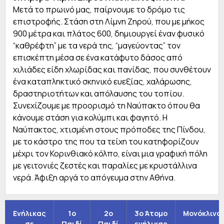
Μετά το πρωινό μας, παίρνουμε το δρόμο τις
επιστροφής. Στάση στη Λίμνη Ζηρού, που με μήκος
900 μέτρα και πλάτος 600, δημιουργεί έναν φυσικό
“καθρέφτη” με τα νερά της, “μαγεύοντας” τον
επισκέπτη μέσα σε ένα κατάφυτο δάσος από
χιλιάδες είδη χλωρίδας και πανίδας, που συνθέτουν
ένα καταπληκτικό σκηνικό ευεξίας, χαλάρωσης,
δραστηριοτήτων και απόλαυσης του τοπίου.
Συνεχίζουμε με προορισμό τη Ναύπακτο όπου θα
κάνουμε στάση για κολύμπι και φαγητό. Η
Ναύπακτος, χτισμένη στους πρόποδες της Πίνδου,
με το κάστρο της που τα τείχη του κατηφορίζουν
μέχρι τον Κορινθιακό κόλπο, είναι μια γραφική πόλη
με γειτονιές ζεστές και παραλίες με κρυστάλλινα
νερά. Άφιξη αργά το απόγευμα στην Αθήνα.
Ενήλικας
1o
2o
3ο Άτομο
Μονόκλινο
σε
Παιδί
Παιδί
ενήλικας