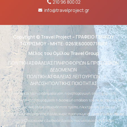
210 96 800 02
info@travelproject.gr
Copyright © Travel Project – ΓΡΑΦΕΙΟ ΓΕΝΙΚΟΥ
ΤΟΥΡΙΣΜΟΥ - ΜΗΤΕ: 0261Ε60000718601
Μέλος του Ομίλου Travel Group
ΠΟΛΙΤΙΚΗ ΑΣΦΑΛΕΙΑΣ ΠΛΗΡΟΦΟΡΙΩΝ & ΠΡΟΣΩΠΙΚΩΝ
ΔΕΔΟΜΕΝΩΝ
ΠΟΛΙΤΙΚΗ ΑΣΦΑΛΕΙΑΣ ΛΕΙΤΟΥΡΓΙΩΝ
ΔΗΛΩΣΗ ΠΟΛΙΤΙΚΗΣ ΠΟΙΟΤΗΤΑΣ
Απαγορεύεται η αναδημοσίευση, η αναπαραγωγή, ολική, μερική ή
περιληπτική ή κατά παράφραση ή διασκευή απόδοση του περιεχομένου του
παρόντος web site με οποιονδήποτε τρόπο, ηλεκτρονικό, μηχανικό,
φωτοτυπικό, ηχογράφησης ή άλλο, χωρίς προηγούμενη γραπτή άδεια. Νόμος
2121/1993 και κανόνες Διεθνούς Δικαίου που ισχύουν στην Ελλάδα.