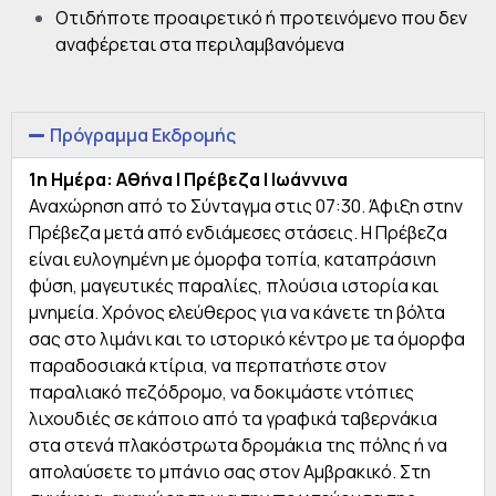
Οτιδήποτε προαιρετικό ή προτεινόμενο που δεν
αναφέρεται στα περιλαμβανόμενα
Πρόγραμμα Εκδρομής
1η Ημέρα: Αθήνα | Πρέβεζα | Ιωάννινα
Αναχώρηση από το Σύνταγμα στις 07:30. Άφιξη στην
Πρέβεζα μετά από ενδιάμεσες στάσεις. Η Πρέβεζα
είναι ευλογημένη με όμορφα τοπία, καταπράσινη
φύση, μαγευτικές παραλίες, πλούσια ιστορία και
μνημεία. Χρόνος ελεύθερος για να κάνετε τη βόλτα
σας στο λιμάνι και το ιστορικό κέντρο με τα όμορφα
παραδοσιακά κτίρια, να περπατήστε στον
παραλιακό πεζόδρομο, να δοκιμάστε ντόπιες
λιχουδιές σε κάποιο από τα γραφικά ταβερνάκια
στα στενά πλακόστρωτα δρομάκια της πόλης ή να
απολαύσετε το μπάνιο σας στον Αμβρακικό. Στη