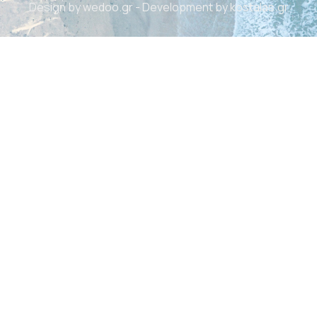
Design by
wedoo.gr
- Development by
kostalas.gr