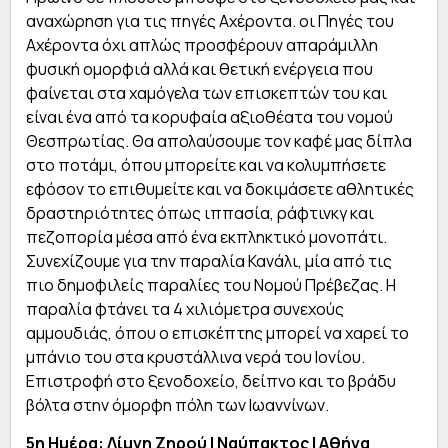
αναχώρηση για τις πηγές Αχέροντα. οι Πηγές του
Αχέροντα όχι απλώς προσφέρουν απαράμιλλη
φυσική ομορφιά αλλά και θετική ενέργεια που
φαίνεται στα χαμόγελα των επισκεπτών του και
είναι ένα από τα κορυφαία αξιοθέατα του νομού
Θεσπρωτίας. Θα απολαύσουμε τον καφέ μας δίπλα
στο ποτάμι, όπου μπορείτε και να κολυμπήσετε
εφόσον το επιθυμείτε και να δοκιμάσετε αθλητικές
δραστηριότητες όπως ιππασία, ράφτινκγ και
πεζοπορία μέσα από ένα εκπληκτικό μονοπάτι.
Συνεχίζουμε για την παραλία Κανάλι, μία από τις
πιο δημοφιλείς παραλίες του Νομού Πρέβεζας. Η
παραλία φτάνει τα 4 χιλιόμετρα συνεχούς
αμμουδιάς, όπου ο επισκέπτης μπορεί να χαρεί το
μπάνιο του στα κρυστάλλινα νερά του Ιονίου.
Επιστροφή στο ξενοδοχείο, δείπνο και το βράδυ
βόλτα στην όμορφη πόλη των Ιωαννίνων.
5η Ημέρα: Λίμνη Ζηρού | Ναύπακτος | Αθήνα