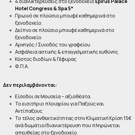
4 διανυκτερεύσεις στο ξενοδοχείο
Epirus Palace
Hotel Congress & Spa 5*
Πρωινό σε πλούσιο μπουφέ καθημερινά στο
ξενοδοχείο.
Δείπνο σε πλούσιο μπουφέ καθημερινά στο
ξενοδοχείο.
Αρχηγός / Συνοδός του γραφείου.
Ασφάλεια αστικής & επαγγελματικής ευθύνης.
Κόστος διοδίων & Γέφυρας
Φ.Π.Α.
Δεν περιλαμβάνονται:
Είσοδοι σε Μουσεία – αξιοθέατα.
Το εισιτήριο πλοιαρίου για Παξούς και
Αντίπαξους
Το τέλος ανθεκτικότητας στην Κλιματική Κρίση 15€
ανά δωμάτιο/διανυκτέρευση που πληρώνεται
απευθείας στο ξενοδοχείο.