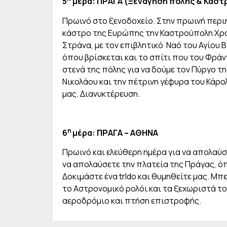
5
μέρα: ΠΡΑΓΑ (Ξενάγηση πόλης & Κάστ
Πρωινό στο ξενοδοχείο. Στην πρωινή περι
κάστρο της Ευρώπης την Καστρούπολη Χρ
Στράνα, με τον επιβλητικό Ναό του Αγίου 
όπου βρίσκεται και το σπίτι που του Φρά
στενά της πόλης για να δούμε τον Πύργο τη
Νικολάου και την πέτρινη γέφυρα του Κάρ
μας. Διανυκτέρευση.
η
6
μέρα: ΠΡΑΓΑ – ΑΘΗΝΑ
Πρωινό και ελεύθερη ημέρα για να απολαύσ
να απολαύσετε την πλατεία της Πράγας, όπ
Δοκιμάστε ένα trldo και θυμηθείτε μας. Μπ
το Αστρονομικό ρολόι και τα ξεχωριστά το
αεροδρόμιο και πτήση επιστροφής.