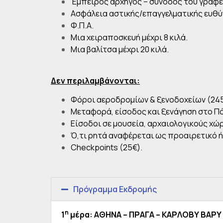
Έμπειρος αρχηγός – συνοδός του γραφε
Ασφάλεια αστικής/επαγγελματικής ευθύ
Φ.Π.Α.
Μια χειραποσκευή μέχρι 8 κιλά.
Μια βαλίτσα μέχρι 20 κιλά.
Δεν περιλαμβάνονται:
Φόροι αεροδρομίων & ξενοδοχείων (245
Μεταφορά, είσοδος και ξενάγηση στο Π
Είσοδοι σε μουσεία, αρχαιολογικούς χώρ
Ό,τι ρητά αναφέρεται ως προαιρετικό ή
Checkpoints (25€).
Πρόγραμμα Εκδρομής
η
1
μέρα: ΑΘΗΝΑ – ΠΡΑΓΑ – ΚΑΡΛΟΒΥ ΒΑΡΥ