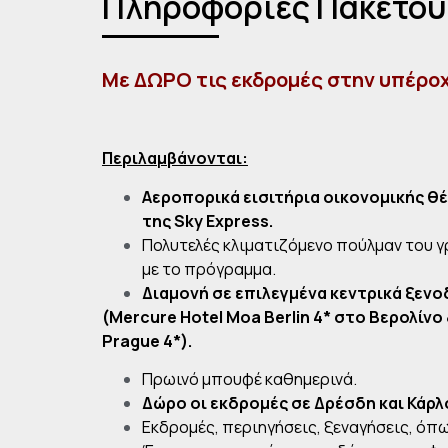
Πληροφορίες Πακέτου
Με ΔΩΡΟ τις εκδρομές
στην υπέροχ
Περιλαμβάνονται:
Αεροπορικά εισιτήρια οικονομικής θέ
της
Sky
Express
.
Πολυτελές κλιματιζόμενο πούλμαν του γ
με το πρόγραμμα.
Διαμονή σε επιλεγμένα κεντρικά ξενο
(Mercure Hotel Moa Berlin 4*
στο
Βερολίνο
Prague 4*).
Πρωινό μπουφέ καθημερινά.
Δώρο οι εκδρομές σε Δρέσδη και Κάρλ
Εκδρομές, περιηγήσεις, ξεναγήσεις, όπ