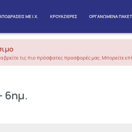
ΑΠΟΔΡΑΣΕΙΣ ΜΕ Ι.Χ.
ΚΡΟΥΑΖΙΕΡΕΣ
ΟΡΓΑΝΩΜΕΝΑ ΠΑΚΕ
σιμο
α βρείτε τις πιο πρόσφατες προσφορές μας. Μπορείτε επί
 6ημ.