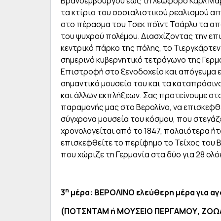
Βρανδεμβούργου έως τη λεωφόρο Καρλ Μαρξ
τα κτίρια του σοσιαλιστικού ρεαλισμού α
στο πέρασμα του Τσεκ πόϊντ Τσάρλυ τα απ
του ψυχρού πολέμου. Διασχίζοντας την επ
κεντρικό πάρκο της πόλης, το Τιεργκάρτεν
σημερινό κυβερνητικό τετράγωνο της Γερμ
Επιστροφή στο ξενοδοχείο και απόγευμα ελ
σημαντικά μουσεία του και τα καταπράσινα
και άλλων εκπλήξεων. Σας προτείνουμε στο
παραμονής μας στο Βερολίνο, να επισκεφθε
σύγχρονα μουσεία του κόσμου, που στεγάζε
χρονολογείται από το 1847, παλαιότερα ή
επισκεφθείτε το περίφημο το Τείχος του 
που χώριζε τη Γερμανία στα δύο για 28 ολό
η
3
μέρα: ΒΕΡΟΛΙΝΟ ελεύθερη μέρα για αγ
(ΠΟΤΣΝΤΑΜ ή ΜΟΥΣΕΙΟ ΠΕΡΓΑΜΟΥ, ΖΟΩ