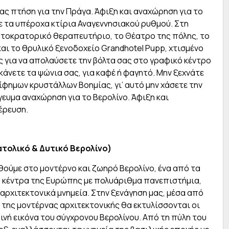
ς πτήση για την Πράγα. Άφιξη και αναχώρηση για το
ε τα υπέροχα κτίρια Αναγεννησιακού ρυθμού. Στη
υτοκρατορικό θεραπευτήριο, το Θέατρο της πόλης, το
αι το θρυλικό ξενοδοχείο Grandhotel Pupp, χτισμένο
ς για να απολαύσετε την βόλτα σας στο γραφικό κέντρο
κάνετε τα ψώνια σας, για καφέ ή φαγητό. Μην ξεχνάτε
ίφημων κρυστάλλων Βοημίας, γι’ αυτό μην χάσετε την
γευμα αναχώρηση για το Βερολίνο. Άφιξη και
έρευση.
τολικό & Δυτικό Βερολίνο)
θούμε στο μοντέρνο και ζωηρό Βερολίνο, ένα από τα
ά κέντρα της Ευρώπης με πολυάριθμα πανεπιστήμια,
 αρχιτεκτονικά μνημεία. Στην ξενάγηση μας, μέσα από
 της μοντέρνας αρχιτεκτονικής θα εκτυλίσσονται οι
ινή εικόνα του σύγχρονου Βερολίνου. Από τη πύλη του