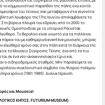
, εναλλάσσονται τα μνημεία της βασιλικής εποχής με
πό το κομμουνιστικό παρελθόν της πόλης ενώ κοντά
ομεινάρια του τείχους σας μεταφέρουν στα γεγονότα
ιβλητική λεωφόρο της 17ης Ιουνίου απολαμβάνετε το
. Στη βόρεια πλευρά τού εδρεύει από το 2000 το
ανικής Ομοσπονδίας με το ιστορικό Ράϊχστακ.
εύθερο. Το Βερολίνο είναι γνωστό για τα πολλά και
 πάρκα του με καθημερινά event live μουσικής, μπύρας
ν ελεύθερο χρόνο σας στην πόλη κατά τη διάρκεια της
ίτε το Μουσείο Σύγχρονης Τέχνης, ένα από τα πιο
ται σε ένα νέο-αναγεννησιακό κτίριο και
ταν ο σιδηροδρομικός σταθμός. Μην παραλείψετε να
Βερολίνου συγκλονιστικό σύμβολο του Ψυχρού πολέμου
κληρα χρόνια (1961-1989). Διανυκτέρευση.
ορές και Μουσεία!
ΛΟΓΙΚΟΣ ΚΗΠΟΣ,
FUTURIUM
MUSEUM
)