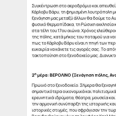
Συγκέντρωση στο αεροδρόμιο και απευθεία
Κάρλοβυ Βάρυ, τη φημισμένη λουτρόπολη μ
ξενάγηση μας μεταξύ άλλων θα δούμε το Α
φυσικό θερμοπίδακα, τη Ρώσικη εκκλησία κ
στα τέλη του 17ου αιώνα. Χρόνος ελεύθερο
της πόλης, κατά μήκος του ποταμού για να 
πως το Κάρλοβυ Βάρυ είναι η πηγή των περ
ευκαιρία να κάνετε τις αγορές σας. Το από
τακτοποίηση στο ξενοδοχείο μας. Διανυκτ
η
2
μέρα: ΒΕΡΟΛΙΝΟ (Ξενάγηση πόλης, Ανα
Πρωινό στο ξενοδοχείο. Σήμερα θα ξεναγη
σημαντικότερα οικονομικά και πολιτισμικ
ερευνητικά ιδρύματα, θέατρα, μουσεία και
την αρμονική συνύπαρξη της ιστορικής και
ιστορικές στιγμές, που σφράγισαν την τωρ