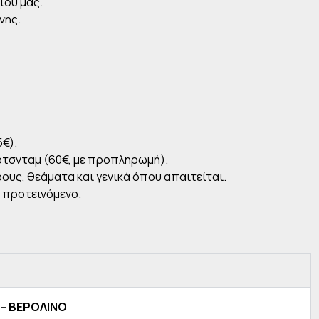
ίου μας.
νης.
€).
ότσνταμ (60€, με προπληρωμή).
ους, θεάματα και γενικά όπου απαιτείται.
 προτεινόμενο.
 – ΒΕΡΟΛΙΝΟ