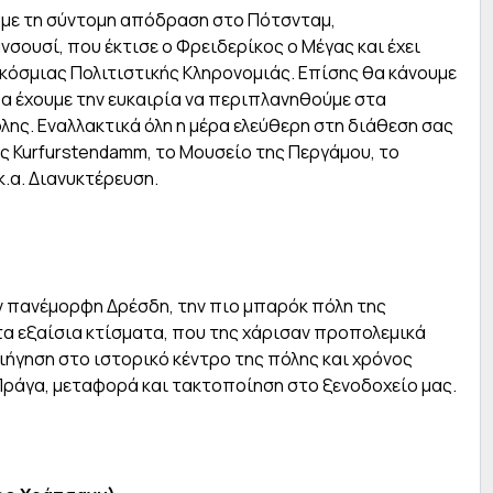
υμε τη σύντομη απόδραση στο Πότσνταμ,
σουσί, που έκτισε ο Φρειδερίκος ο Μέγας και έχει
κόσμιας Πολιτιστικής Κληρονομιάς. Επίσης θα κάνουμε
θα έχουμε την ευκαιρία να περιπλανηθούμε στα
λης. Εναλλακτικά όλη η μέρα ελεύθερη στη διάθεση σας
ς Kurfurstendamm, το Μουσείο της Περγάμου, το
.α. Διανυκτέρευση.
ν πανέμορφη Δρέσδη, την πιο μπαρόκ πόλη της
 τα εξαίσια κτίσματα, που της χάρισαν προπολεμικά
ριήγηση στο ιστορικό κέντρο της πόλης και χρόνος
Πράγα, μεταφορά και τακτοποίηση στο ξενοδοχείο μας.