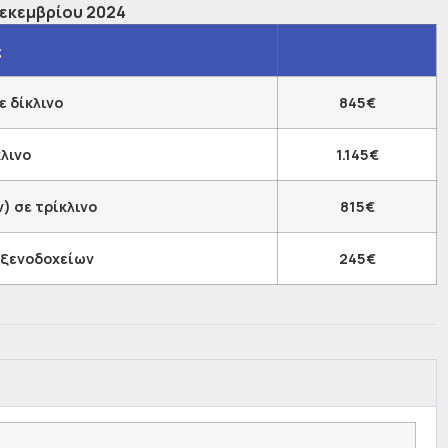
Δεκεμβρίου 2024
ς
ε δίκλινο
845€
κλινο
1.145€
) σε τρίκλινο
815€
 ξενοδοχείων
245€