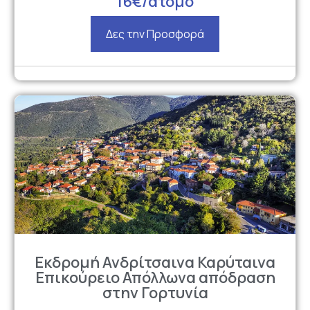
16€/άτομο
Δες την Προσφορά
Εκδρομή Ανδρίτσαινα Καρύταινα
Επικούρειο Απόλλωνα απόδραση
στην Γορτυνία