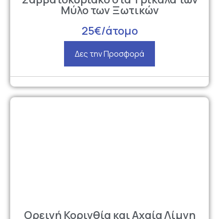
Μύλο των Ξωτικών
25€/άτομο
Δες την Προσφορά
Ορεινή Κορινθία και Αχαία Λίμνη