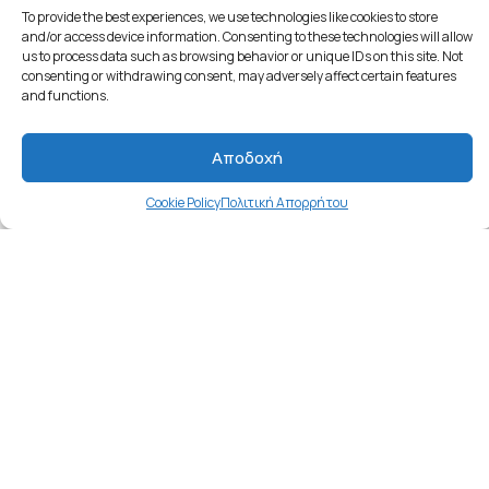
Εκδρομή Αγία Θεοδώρα Καρύταινα
To provide the best experiences, we use technologies like cookies to store
and/or access device information. Consenting to these technologies will allow
24€/άτομο
us to process data such as browsing behavior or unique IDs on this site. Not
consenting or withdrawing consent, may adversely affect certain features
Δες την Προσφορά
and functions.
Αποδοχή
Cookie Policy
Πολιτική Απορρήτου
Εκδρομή στην Ζαρούχλα την
Βασίλισσα του Χελμού Λίμνη