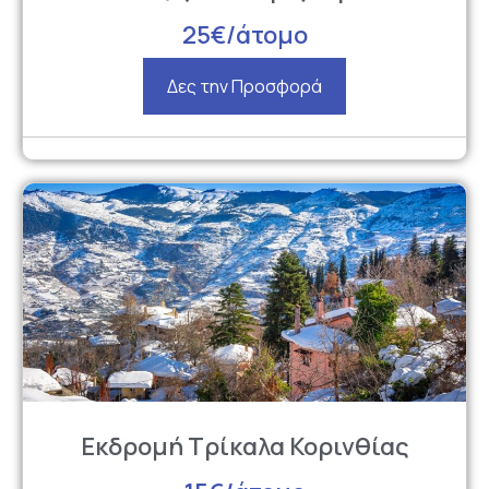
25€/άτομο
Δες την Προσφορά
Εκδρομή Τρίκαλα Κορινθίας