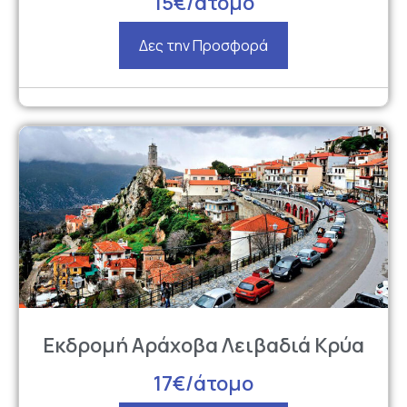
15€/άτομο
Δες την Προσφορά
Εκδρομή Αράχοβα Λειβαδιά Κρύα
17€/άτομο