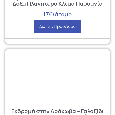
Δόξα Πλανητέρο Κλίμα Παυσανία
17€/άτομο
Δες την Προσφορά
Εκδρομή στην Αράχωβα – Γαλαξίδι