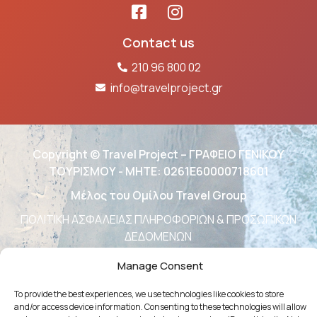
Contact us
210 96 800 02
info@travelproject.gr
Copyright © Travel Project – ΓΡΑΦΕΙΟ ΓΕΝΙΚΟΥ
ΤΟΥΡΙΣΜΟΥ - ΜΗΤΕ: 0261Ε60000718601
Μέλος του Ομίλου Travel Group
ΠΟΛΙΤΙΚΗ ΑΣΦΑΛΕΙΑΣ ΠΛΗΡΟΦΟΡΙΩΝ & ΠΡΟΣΩΠΙΚΩΝ
ΔΕΔΟΜΕΝΩΝ
ΠΟΛΙΤΙΚΗ ΑΣΦΑΛΕΙΑΣ ΛΕΙΤΟΥΡΓΙΩΝ
Manage Consent
ΔΗΛΩΣΗ ΠΟΛΙΤΙΚΗΣ ΠΟΙΟΤΗΤΑΣ
To provide the best experiences, we use technologies like cookies to store
Απαγορεύεται η αναδημοσίευση, η αναπαραγωγή, ολική, μερική ή
and/or access device information. Consenting to these technologies will allow
περιληπτική ή κατά παράφραση ή διασκευή απόδοση του περιεχομένου του