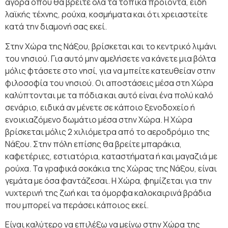
αγορά όπου θα βρείτε όλα τα τοπικά προϊόντα, είδη
λαϊκής τέχνης, ρούχα, κοσμήματα και ότι χρειαστείτε
κατά την διαμονή σας εκεί.
Στην Χώρα της Νάξου, βρίσκεται και το κεντρικό λιμάνι
του νησιού. Για αυτό μην αμελήσετε να κάνετε μια βόλτα
μόλις φτάσετε στο νησί, για να μπείτε κατευθείαν στην
φιλοσοφία του νησιού. Οι αποστάσεις μέσα στη Χώρα
καλύπτονται με τα πόδια και αυτό είναι ένα πολύ καλό
σενάριο, ειδικά αν μένετε σε κάποιο ξενοδοχείο ή
ενοικιαζόμενο δωμάτιο μέσα στην Χώρα. Η Χώρα
βρίσκεται μόλις 2 χιλιόμετρα από το αεροδρόμιο της
Νάξου. Στην πόλη επίσης θα βρείτε μπαράκια,
καφετέριες, εστιατόρια, καταστήματα ή και μαγαζιά με
ρούχα. Τα γραφικά σοκάκια της Χώρας της Νάξου, είναι
γεμάτα με όσα φαντάζεσαι. Η Χώρα, φημίζεται για την
νυχτερινή της ζωή και τα όμορφα καλοκαιρινά βράδια
που μπορεί να περάσει κάποιος εκεί.
Είναι καλύτερο να επιλέξω να μείνω στην Χώρα της