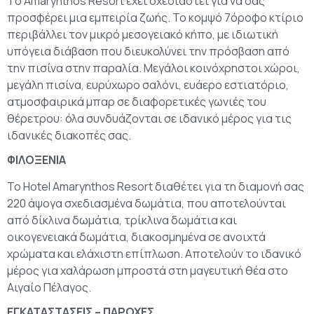
Tο Amarynthos Resort έχει σχεδιαστεί για να σας
προσφέρει μια εμπειρία ζωής. Το κομψό 7όροφο κτίριο
περιβάλλει τον μικρό μεσογειακό κήπο, με ιδιωτική
υπόγεια διάβαση που διευκολύνει την πρόσβαση από
την πισίνα στην παραλία. Μεγάλοι κοινόχρηστοι χώροι,
μεγάλη πισίνα, ευρύχωρο σαλόνι, ευάερο εστιατόριο,
ατμοσφαιρικά μπαρ σε διαφορετικές γωνιές του
θέρετρου: όλα συνδυάζονται σε ιδανικό μέρος για τις
ιδανικές διακοπές σας.
ΦΙΛΟΞΕΝΙΑ
Το Hotel Amarynthos Resort διαθέτει για τη διαμονή σας
220 άψογα σχεδιασμένα δωμάτια, που αποτελούνται
από δίκλινα δωμάτια, τρίκλινα δωμάτια και
οικογενειακά δωμάτια, διακοσμημένα σε ανοιχτά
χρώματα και ελάχιστη επίπλωση. Αποτελούν το ιδανικό
μέρος για χαλάρωση μπροστά στη μαγευτική θέα στο
Αιγαίο Πέλαγος.
ΕΓΚΑΤΑΣΤΑΣΕΙΣ – ΠΑΡΟΧΕΣ