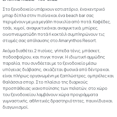
Στο ξενοδοχείο υπάρχουν εστιατόριο, ένα κεντρικό
μπαρ δίπλα στην πισίνα και ένα beach bar σας
περιμένουν με μια μεγάλη ποικιλία από ποτά. Καφέδες,
τσάι, χυμοί, αναψυκτικά και αναψυκτικά, μπύρες,
οινοπνευματώδη ποτά ή κοκτέιλ συμπληρώνουν τις
στιγμές σας απόλαυσης στο Amarynthos Resort.
Ακόμα διαθέτει 2 πισίνες, γήπεδα τένις, μπάσκετ,
ποδοσφαίρου, και πινγκ πονγκ. Η ιδιωτική αμμώδης
παραλία, που συνδέεται με το ξενοδοχείο μέσω
υπόγειας διάβασης, σκιάζεται φυσικά από δέντρα και
είναι πλήρως οργανωμένη με ξαπλώστρες, ομπρέλες και
θαλάσσια σπορ. Στο πλαίσιο της διαρκούς
προσπάθειας ικανοποίησης των πελατών, στο χώρο
του ξενοδοχείου λαμβάνουν χώρα προγράμματα
γυμναστικής, αθλητικές δραστηριότητες, παιχνίδια και
διαγωνισμοί.