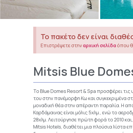
Το πακέτο δεν είναι διαθέ
Επιστρέψετε στην
αρχική σελίδα
όπου θ
Mitsis Blue Dome
Το Blue Domes Resort & Spa προσφέρει τις
του στην πανέμορφη Κω και συγκεκριμένα στ
μοναδική θέα στην απέραντη παραλία. Η απ
Καρδάμαινας είναι μόλις 5χλμ., ενώ το αεροδ
28χλμ. Λειτούργησε πρώτη φορά το 2010 και
Mitsis Hotels, διαθέτει μια πλούσια λίστα 