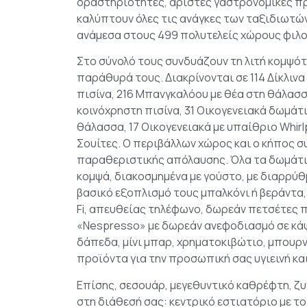
δραστηριότητες, άριστες γαστρονομικές π
καλύπτουν όλες τις ανάγκες των ταξιδιωτών
ανάμεσα στους 499 πολυτελείς χώρους φιλοξ
Στο σύνολό τους συνδυάζουν τη λιτή κομψότ
παράθυρά τους. Διακρίνονται σε 114 Δίκλινα 
πισίνα, 216 Μπανγκαλόου με θέα στη θάλασσ
κοινόχρηστη πισίνα, 31 Οικογενειακά δωμάτι
θάλασσα, 17 Οικογενειακά με υπαίθριο Whirlp
Σουίτες. Ο περιβάλλων χώρος και ο κήπος 
παραθεριστικής απόλαυσης. Όλα τα δωμάτια
κομψά, διακοσμημένα με γούστο, με διαρρύ
βασικό εξοπλισμό τους μπαλκόνι ή βεράντα,
Fi, απευθείας τηλέφωνο, δωρεάν πετσέτες π
«Nespresso» με δωρεάν ανεφοδιασμό σε κά
δάπεδα, μίνι μπαρ, χρηματοκιβώτιο, μπουρ
προϊόντα για την προσωπική σας υγιεινή κα
Επίσης, σεσουάρ, μεγεθυντικό καθρέφτη, ζυγ
στη διάθεσή σας: κεντρικό εστιατόριο με το