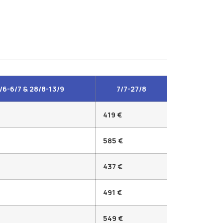
/6-6/7 & 28/8-13/9
7/7-27/8
419 €
585 €
437 €
491 €
549 €