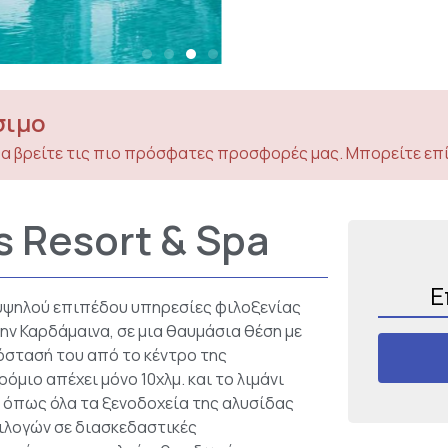
σιμο
α βρείτε τις πιο πρόσφατες προσφορές μας. Μπορείτε επί
s Resort & Spa
Ε
 υψηλού επιπέδου υπηρεσίες φιλοξενίας
ην Καρδάμαινα, σε μια θαυμάσια θέση με
όστασή του από το κέντρο της
ρόμιο απέχει μόνο 10χλμ. και το λιμάνι
, όπως όλα τα ξενοδοχεία της αλυσίδας
επιλογών σε διασκεδαστικές