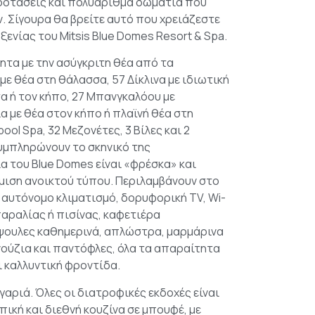
ροτάσεις και πολυάριθμα δωμάτια που
. Σίγουρα θα βρείτε αυτό που χρειάζεστε
ενίας του Mitsis Blue Domes Resort & Spa.
ητα με την ασύγκριτη θέα από τα
με θέα στη θάλασσα, 57 Δίκλινα με ιδιωτική
α ή τον κήπο, 27 Μπανγκαλόου με
α με θέα στον κήπο ή πλαϊνή θέα στη
ool Spa, 32 Μεζονέτες, 3 Βίλες και 2
συμπληρώνουν το σκηνικό της
 του Blue Domes είναι «φρέσκα» και
θμιση ανοικτού τύπου. Περιλαμβάνουν στο
 αυτόνομο κλιματισμό, δορυφορική TV, Wi-
αραλίας ή πισίνας, καφετιέρα
ψουλες καθημερινά, απλώστρα, μαρμάρινα
νούζια και παντόφλες, όλα τα απαραίτητα
ι καλλυντική φροντίδα.
αριά. Όλες οι διατροφικές εκδοχές είναι
πική και διεθνή κουζίνα σε μπουφέ, με