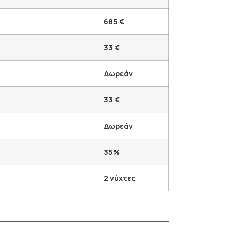
685 €
33 €
Δωρεάν
33 €
Δωρεάν
35%
2 νύχτες