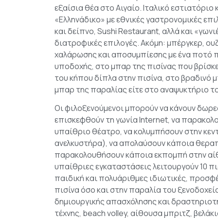
εξαίσια θέα στο Αιγαίο. Ιταλικό εστιατόριο 
«Ελληνάδικο» με εθνικές γαστρονομικές επι
και δείπνο, Sushi Restaurant, αλλά και «γωνι
διατροφικές επιλογές. Ακόμη: μπέργκερ, ουζ
χαλάρωσης και αποσυμπίεσης με ένα ποτό 
υποδοχής, στο μπαρ της πισίνας που βρίσκε
του κήπου δίπλα στην πισίνα, στο βραδινό 
μπαρ της παραλίας είτε στο αναψυκτήριο τ
Οι φιλοξενούμενοι μπορούν να κάνουν δωρε
επισκεφθούν τη γωνία Internet, να παρακο
υπαίθριο θέατρο, να κολυμπήσουν στην κεντ
ανελκυστήρα), να απολαύσουν κάποια θεραπε
παρακολουθήσουν κάποια εκπομπή στην αίθ
υπαίθριες εγκαταστάσεις λειτουργούν 10 πι
παιδική και πολυάριθμες ιδιωτικές, προσφ
πισίνα όσο και στην παραλία του ξενοδοχεί
δημιουργικής απασχόλησης και δραστηριοτή
τέχνης, beach volley, αίθουσα μπριτζ, βελάκ