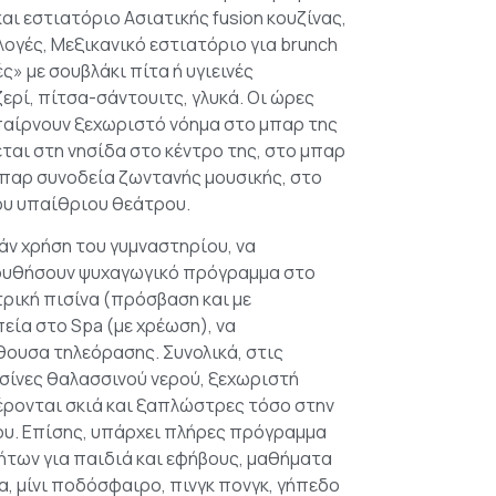
και εστιατόριο Ασιατικής fusion κουζίνας,
λογές, Μεξικανικό εστιατόριο για brunch
ές» με σουβλάκι πίτα ή υγιεινές
ερί, πίτσα-σάντουιτς, γλυκά. Οι ώρες
παίρνουν ξεχωριστό νόημα στο μπαρ της
ται στη νησίδα στο κέντρο της, στο μπαρ
μπαρ συνοδεία ζωντανής μουσικής, στο
ου υπαίθριου θεάτρου.
άν χρήση του γυμναστηρίου, να
λουθήσουν ψυχαγωγικό πρόγραμμα στο
ρική πισίνα (πρόσβαση και με
ία στο Spa (με χρέωση), να
ουσα τηλεόρασης. Συνολικά, στις
σίνες θαλασσινού νερού, ξεχωριστή
έρονται σκιά και ξαπλώστρες τόσο στην
ου. Επίσης, υπάρχει πλήρες πρόγραμμα
των για παιδιά και εφήβους, μαθήματα
ια, μίνι ποδόσφαιρο, πινγκ πονγκ, γήπεδο