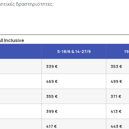
λητικές δραστηριότητες.
 Inclusive
5-18/6 & 14-27/9
19
339 €
353 €
469 €
499 €
355 €
371 €
399 €
413 €
417 €
443 €