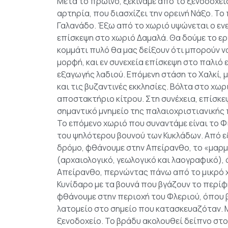
Μετά το πρωινό, ξεκινάμε από το ξενοδοχείο
αρτηρία, που διασχίζει την ορεινή Νάξο. Το
Γαλανάδο. Έξω από το χωριό υψώνεται ο ενε
επίσκεψη στο χωριό Δαμαλά. Θα δούμε το ε
κομμάτι πυλό θα μας δείξουν ότι μπορούν 
μορφή, και εν συνεχεία επίσκεψη στο παλιό 
εξαγωγής λαδιού. Επόμενη στάση το Χαλκί, μ
και τις βυζαντινές εκκλησίες. Βόλτα στο χω
αποστακτήριο κίτρου. Στη συνέχεια, επίσκεψ
σημαντικό μνημείο της παλαιοχριστιανικής
Το επόμενο χωριό που συναντάμε είναι το Φ
του ψηλότερου βουνού των Κυκλάδων. Από ε
δρόμο, φθάνουμε στην Απείρανθο, το «μαρμά
(αρχαιολογικό, γεωλογικό και λαογραφικό),
Απείρανθο, περνώντας πάνω από το μικρό 
Κυνίδαρο με τα βουνά που βγάζουν το περί
φθάνουμε στην περιοχή του Φλεριού, όπου 
λατομείο στο σημείο που κατασκευαζόταν. 
ξενοδοχείο. Το βράδυ ακολουθεί δείπνο στο