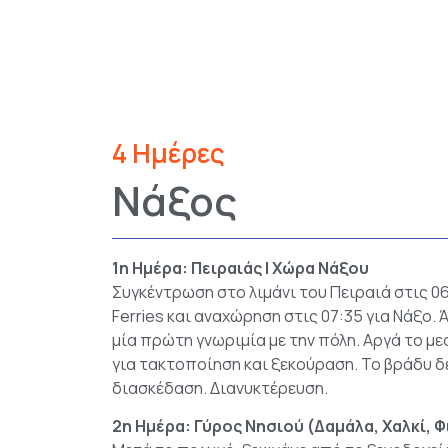
4 Ημέρες
Νάξος
1η Ημέρα: Πειραιάς | Χώρα Νάξου
Συγκέντρωση στο λιμάνι του Πειραιά στις 06
Ferries και αναχώρηση στις 07:35 για Νάξο. 
μία πρώτη γνωριμία με την πόλη. Αργά το μ
για τακτοποίηση και ξεκούραση. Το βράδυ δ
διασκέδαση. Διανυκτέρευση.
2η Ημέρα: Γύρος Νησιού (Δαμάλα, Χαλκί, 