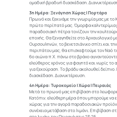
ομαδική βραδινή διασκέδαση. Διανυκτέρευσ
3η Ημέρα: Ξενάγηση Χώρας | Πορτάρα
Πρωινό και ξεκινάμε την γνωριμία μας με το
πρώτο περίπατό μας. Όμορφα καλντερίμια μ
παραδοσιακή πέτρα τονίζουν την κουλτούρα 
εποχής. Θα ξεναγηθείτε στο Αρχαιολογικό μο
Ουρσουληνών, το βενετσιάνικο σπίτι και την
περιπάτου μας, θα επισκεφτούμε τον Ναό τ
6o αιώνα π.X. πάνω στο βράχο αγναντεύοντα
ελεύθερος χρόνος για φαγητό και νωρίς το
για ξεκούραση. Το βράδυ ακολουθεί δείπνο.
διασκέδαση. Διανυκτέρευση.
4η Ημέρα: Τυροκομείο | Χώρα | Πειραιάς
Μετά το πρωινό μας επιβίβαση στο λεωφορε
Κατόπιν, ελεύθερη μέρα όπου μπορούμε να 
χώρας για την αγορά παραδοσιακών προϊόντ
συνέχεια μετάβαση στο λιμάνι. Επιβίβαση στ
στο λιμάνι του Πειραιά στις 23:25.