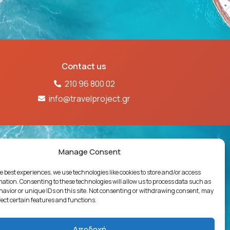
Contact us
210 96 800 02
info@travelproject.gr
61Ε60000718601
Manage Consent
e best experiences, we use technologies like cookies to store and/or access
ΓΙΩΝ
ΔΗΛΩΣΗ ΠΟΛΙΤΙΚΗΣ ΠΟΙΟΤΗΤΑΣ
mation. Consenting to these technologies will allow us to process data such as
avior or unique IDs on this site. Not consenting or withdrawing consent, may
 διασκευή απόδοση του περιεχομένου του
fect certain features and functions.
ο, χωρίς προηγούμενη γραπτή άδεια. Νόμος
άδα.
Αποδοχή