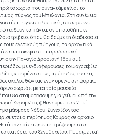
 μας και ακολουθούμε την κεντρική οδική
 πρώτο χωριό που συναντάμε είναι το
τικός πύργος του Μπελόνια. Στη συνέχεια,
ργαστήριο αγγειοπλαστικής όπου με ένα
να φτιάξουν τα πάντα, σε οποιαδήποτε
ελαιοτριβείο, όπου θα δούμε τη διαδικασία
ε τους ενετικούς πύργους, τα αρχοντικά
ριό και επίσκεψη στο παραδοσιακό
η στην Παναγία Δροσιανή (6ου αι.),
 περιόδου με ενδιαφέρουσες τοιχογραφίες.
ιλώτι, κτισμένο στους πρόποδες του Ζα,
δώ, ακολουθώντας έναν ορεινό ανηφορικό
ρινο χωριό», με τα τρία μουσεία
 όπου θα σταματήσουμε για γεύμα. Από την
χωριό Κεραμωτή, φθάνουμε στο χωριό
φημο μάρμαρο Νάξου. Συνεχίζοντας
βρίσκεται ο περίφημος Κούρος σε αρχαίο
Μετά την επίσκεψη επιστρέφουμε στο
 εστιατόριο του ξενοδοχείου. Προαιρετική