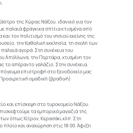
η.
 Κάστρο της Χώρας Νάξου, ιδανικό για τον
ε παλαιά φράγκικα σπίτια κτισμένα από
και τον πολιτισμό του νησιού εκείνης της
υσείο, την Καθολική εκκλησία, τη σχολή των
 παλαιά αγορά. Στη συνέχεια του
ου Απόλλωνα, την Πορτάρα, χτισμένη τον
ς το απέραντο γαλάζιο. Στην συνέχεια,
 απόγευμα επιστροφή στο ξενοδοχείο μας
 Προαιρετική ομαδική (βραδινή)
ίο και επίσκεψη στο τυροκομείο Νάξου.
επισκεφτούμε τα εμπορικά μαγαζιά της
ων όπως Κίτρον, Κερασάκι κλπ. Στη
ο πλοίο και αναχώρηση στις 18:00. Άφιξη