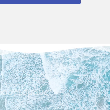
ξίδια;