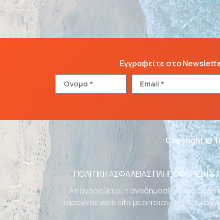
Εγγραφείτε στο Newslett
Copyright © T
ΠΟΛΙΤΙΚΗ ΑΣΦΑΛΕΙΑΣ ΠΛΗΡΟΦΟΡΙΩΝ &
Απαγορεύεται η αναδημοσίευση, η αναπα
παρόντος web site με οποιονδήποτε τρόπο
212