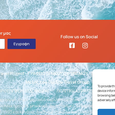
er μας
Follow us on Social
Εγγραφη
ravel Project – ΓΡΑΦΕΙΟ ΓΕΝΙΚΟΥ ΤΟΥΡΙΣΜΟΥ - ΜΗΤΕ: 02
Μέλος του Ομίλου Travel Group
To provide th
 ΠΡΟΣΩΠΙΚΩΝ ΔΕΔΟΜΕΝΩΝ
ΠΟΛΙΤΙΚΗ ΑΣΦΑΛΕΙΑΣ ΛΕΙΤΟΥΡ
device infor
browsing beh
ραγωγή, ολική, μερική ή περιληπτική ή κατά παράφραση ή
adversely af
, ηλεκτρονικό, μηχανικό, φωτοτυπικό, ηχογράφησης ή άλλ
1/1993 και κανόνες Διεθνούς Δικαίου που ισχύουν στην Ελλ