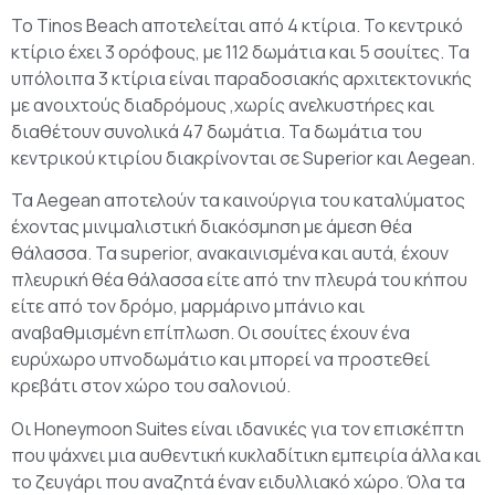
Το Tinos Beach αποτελείται από 4 κτίρια. Το κεντρικό
κτίριο έχει 3 ορόφους, με 112 δωμάτια και 5 σουίτες. Τα
υπόλοιπα 3 κτίρια είναι παραδοσιακής αρχιτεκτονικής
με ανοιχτούς διαδρόμους ,χωρίς ανελκυστήρες και
διαθέτουν συνολικά 47 δωμάτια. Τα δωμάτια του
κεντρικού κτιρίου διακρίνονται σε Superior και Aegean.
Τα Aegean αποτελούν τα καινούργια του καταλύματος
έχοντας μινιμαλιστική διακόσμηση με άμεση θέα
θάλασσα. Τα superior, ανακαινισμένα και αυτά, έχουν
πλευρική θέα θάλασσα είτε από την πλευρά του κήπου
είτε από τον δρόμο, μαρμάρινο μπάνιο και
αναβαθμισμένη επίπλωση. Οι σουίτες έχουν ένα
ευρύχωρο υπνοδωμάτιο και μπορεί να προστεθεί
κρεβάτι στον χώρο του σαλονιού.
Οι Honeymoon Suites είναι ιδανικές για τον επισκέπτη
που ψάχνει μια αυθεντική κυκλαδίτικη εμπειρία άλλα και
το ζευγάρι που αναζητά έναν ειδυλλιακό χώρο. Όλα τα