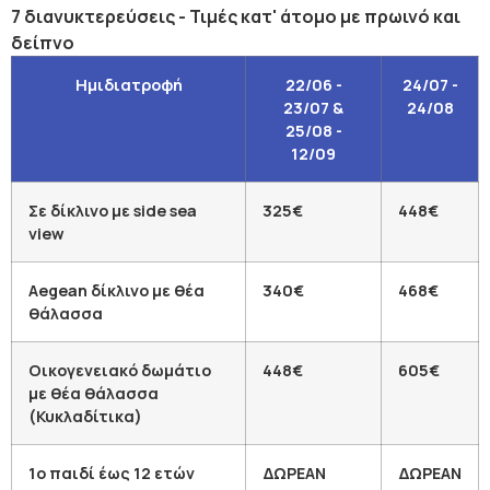
7 διανυκτερεύσεις - Τιμές κατ' άτομο με πρωινό και
δείπνο
Ημιδιατροφή
22/06 -
24/07 -
23/07 &
24/08
25/08 -
12/09
Σε δίκλινο με side sea
325€
448€
view
Aegean δίκλινο με θέα
340€
468€
θάλασσα
Οικογενειακό δωμάτιο
448€
605€
με θέα θάλασσα
(Κυκλαδίτικα)
1ο παιδί έως 12 ετών
ΔΩΡΕΑΝ
ΔΩΡΕΑΝ