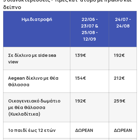
δείπνο
Ημιδιατροφή
22/06 -
24/07 -
23/07 &
24/08
25/08 -
12/09
Σε δίκλινο με side sea
139€
192€
view
Aegean δίκλινο με θέα
154€
212€
θάλασσα
Οικογενειακό δωμάτιο
192€
259€
με θέα θάλασσα
(Κυκλαδίτικα)
1ο παιδί έως 12 ετών
ΔΩΡΕΑΝ
ΔΩΡΕΑΝ