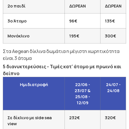
2ο παιδί
ΔΩΡΕΑΝ
ΔΩΡΕΑΝ
3ο Άτομο
96€
135€
Μονόκλινο
195€
300€
Στα Aegean δίκλινα δωμάτια η μέγιστη χωρητικότητα
είναι 3 άτομα
5 διανυκτερεύσεις - Τιμές κατ' άτομο με πρωινό και
δείπνο
Ημιδιατροφή
22/06 -
24/07 -
23/07 &
24/08
25/08 -
12/09
Σε δίκλινο με side sea
232€
320€
view