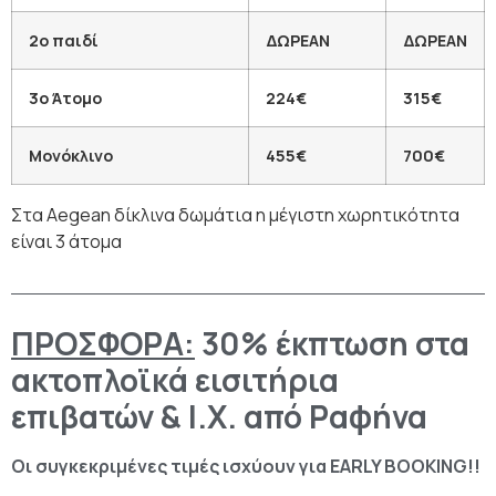
2ο παιδί
ΔΩΡΕΑΝ
ΔΩΡΕΑΝ
3ο Άτομο
224€
315€
Μονόκλινο
455€
700€
Στα Aegean δίκλινα δωμάτια η μέγιστη χωρητικότητα
είναι 3 άτομα
ΠΡΟΣΦΟΡΑ:
30% έκπτωση στα
ακτοπλοϊκά εισιτήρια
επιβατών &
I
.
X
. από Ραφήνα
Οι συγκεκριμένες τιμές ισχύουν για EARLY BOOKING!!