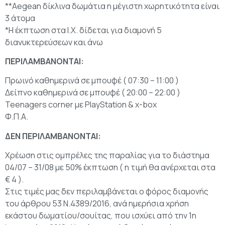
**Aegean δίκλινα δωμάτια η μέγιστη χωρητικότητα είναι
3 άτομα
*Η έκπτωση στα Ι.Χ. δίδεται για διαμονή 5
διανυκτερεύσεων και άνω
ΠΕΡΙΛΑΜΒΑΝΟΝΤΑΙ:
Πρωινό καθημερινά σε μπουφέ ( 07:30 – 11:00 )
Δείπνο καθημερινά σε μπουφέ ( 20:00 – 22:00 )
Teenagers corner με PlayStation & x-box
Φ.Π.Α.
ΔΕΝ ΠΕΡΙΛΑΜΒΑΝΟΝΤΑΙ:
Χρέωση στις ομπρέλες της παραλίας για το διάστημα
04/07 – 31/08 με 50% έκπτωση ( η τιμή θα ανέρχεται στα
€ 4 ).
Στις τιμές μας δεν περιλαμβάνεται ο φόρος διαμονής
του άρθρου 53 Ν.4389/2016, ανά ημερήσια χρήση
εκάστου δωματίου/σουίτας, που ισχύει από την 1η