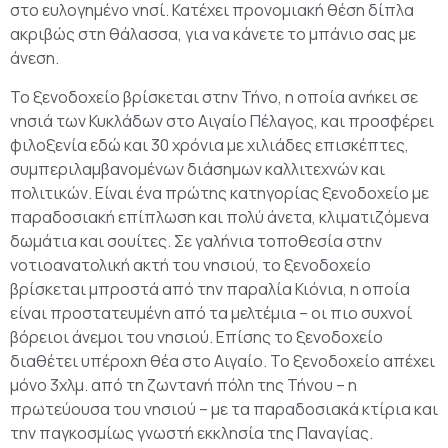
στο ευλογημένο νησί. Κατέχει προνομιακή θέση δίπλα
ακριβώς στη θάλασσα, για να κάνετε το μπάνιο σας με
άνεση.
Το ξενοδοχείο βρίσκεται στην Τήνο, η οποία ανήκει σε
νησιά των Κυκλάδων στο Αιγαίο Πέλαγος, και προσφέρει
φιλοξενία εδώ και 30 χρόνια με χιλιάδες επισκέπτες,
συμπεριλαμβανομένων διάσημων καλλιτεχνών και
πολιτικών. Είναι ένα πρώτης κατηγορίας ξενοδοχείο με
παραδοσιακή επίπλωση και πολύ άνετα, κλιματιζόμενα
δωμάτια και σουίτες. Σε γαλήνια τοποθεσία στην
νοτιοανατολική ακτή του νησιού, το ξενοδοχείο
βρίσκεται μπροστά από την παραλία Κιόνια, η οποία
είναι προστατευμένη από τα μελτέμια – οι πιο συχνοί
βόρειοι άνεμοι του νησιού. Επίσης το ξενοδοχείο
διαθέτει υπέροχη θέα στο Αιγαίο. Το ξενοδοχείο απέχει
μόνο 3χλμ. από τη ζωντανή πόλη της Τήνου – η
πρωτεύουσα του νησιού – με τα παραδοσιακά κτίρια και
την παγκοσμίως γνωστή εκκλησία της Παναγίας.