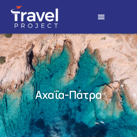
Αχαΐα-Πάτρα