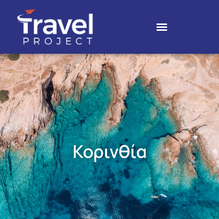
Κορινθία