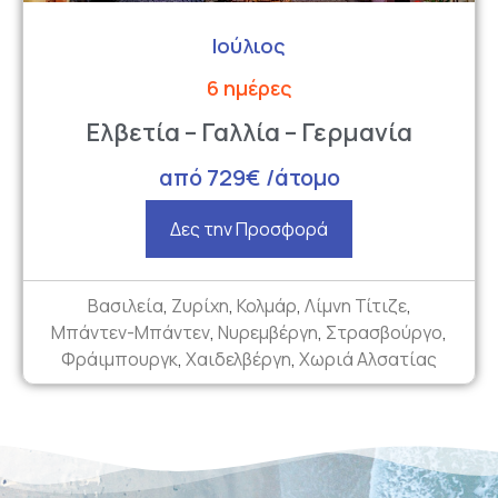
Ιούλιος
6 ημέρες
Ελβετία – Γαλλία – Γερμανία
από 729€ /άτομο
Δες την Προσφορά
Βασιλεία
,
Ζυρίχη
,
Κολμάρ
,
Λίμνη Τίτιζε
,
Μπάντεν-Μπάντεν
,
Νυρεμβέργη
,
Στρασβούργο
,
Φράιμπουργκ
,
Χαιδελβέργη
,
Χωριά Αλσατίας