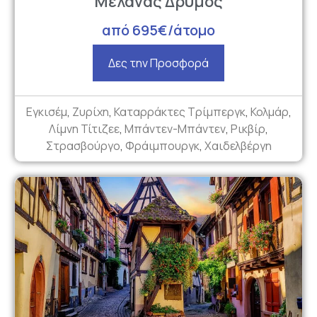
Μέλανας Δρυμός
από 695€/άτομο
Δες την Προσφορά
Εγκισέμ
,
Ζυρίχη
,
Καταρράκτες Τρίμπεργκ
,
Κολμάρ
,
Λίμνη Τίτιζεε
,
Μπάντεν-Μπάντεν
,
Ρικβίρ
,
Στρασβούργο
,
Φράιμπουργκ
,
Χαιδελβέργη