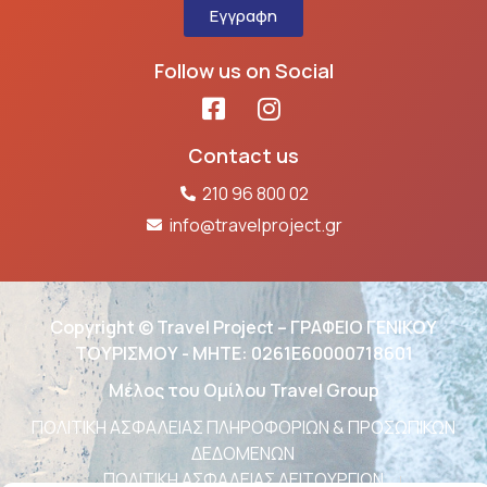
Εγγραφη
Follow us on Social
Contact us
210 96 800 02
info@travelproject.gr
Copyright © Travel Project – ΓΡΑΦΕΙΟ ΓΕΝΙΚΟΥ
ΤΟΥΡΙΣΜΟΥ - ΜΗΤΕ: 0261Ε60000718601
Μέλος του Ομίλου Travel Group
ΠΟΛΙΤΙΚΗ ΑΣΦΑΛΕΙΑΣ ΠΛΗΡΟΦΟΡΙΩΝ & ΠΡΟΣΩΠΙΚΩΝ
ΔΕΔΟΜΕΝΩΝ
ΠΟΛΙΤΙΚΗ ΑΣΦΑΛΕΙΑΣ ΛΕΙΤΟΥΡΓΙΩΝ