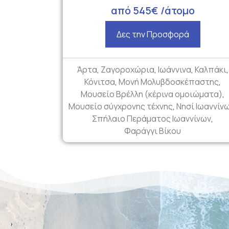
από 545€ /άτομο
Δες την Προσφορά
Άρτα
,
Ζαγοροχώρια
,
Ιωάννινα
,
Καλπάκι
,
Κόνιτσα
,
Μονή Μολυβδοσκέπαστης
,
Μουσείο Βρέλλη (κέρινα ομοιώματα)
,
Μουσείο σύγχρονης τέχνης
,
Νησί Ιωαννίν
Σπήλαιο Περάματος Ιωαννίνων
,
Φαράγγι Βίκου