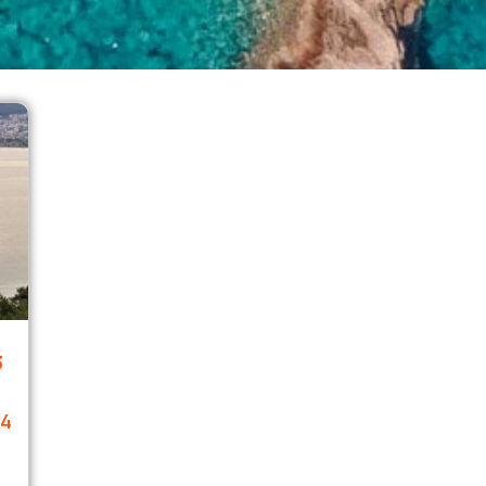
3
-
24