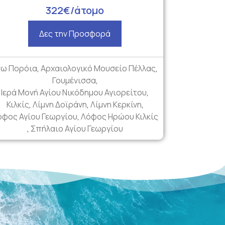
322€/άτομο
Δες την Προσφορά
νω Πορόια
,
Αρχαιολογικό Μουσείο Πέλλας
,
Γουμένισσα
,
Ιερά Μονή Αγίου Νικόδημου Αγιορείτου
,
Κιλκίς
,
Λίμνη Δοϊράνη
,
Λίμνη Κερκίνη
,
όφος Αγίου Γεωργίου
,
Λόφος Ηρώου Κιλκίς
,
Σπήλαιο Αγίου Γεωργίου