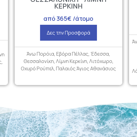
ΚΕΡΚΙΝΗ
από 365€ /άτομο
Δες την Προσφορά
Ά
Άνω Πορόια
,
Εβόρα Πέλλας
,
Έδεσσα
,
νη
Θεσσαλονίκη
,
Λίμνη Κερκίνη
,
Λιτόχωρο
,
ς
,
Οχυρό Ρούπελ
,
Παλαιός Άγιος Αθανάσιος
Λ