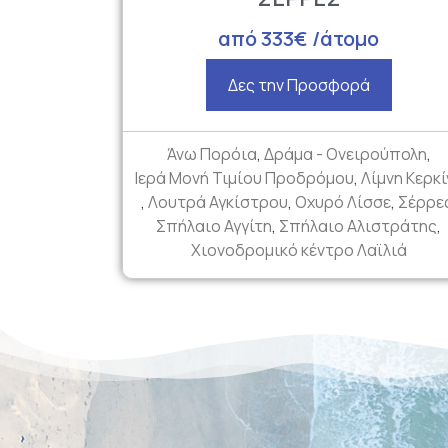
από 333€ /άτομο
Δες την Προσφορά
Άνω Πορόια
,
Δράμα - Ονειρούπολη
,
Ιερά Μονή Τιμίου Προδρόμου
,
Λίμνη Κερκί
,
Λουτρά Αγκίστρου
,
Οχυρό Λίσσε
,
Σέρρε
Σπήλαιο Αγγίτη
,
Σπήλαιο Αλιστράτης
,
Χιονοδρομικό κέντρο Λαϊλιά