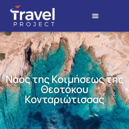
Ναός της Κοιμήσεως της
Θεοτόκου
Κονταριώτισσας