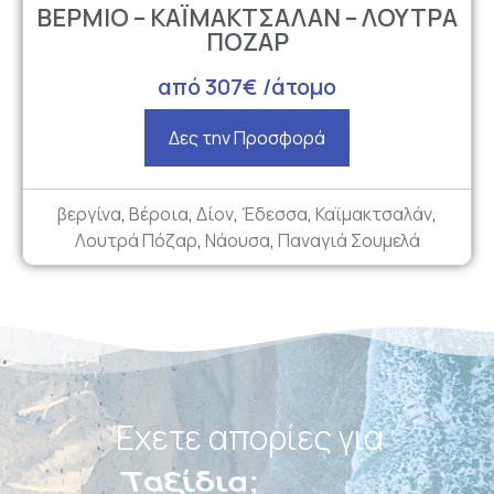
ΒΕΡΜΙΟ – ΚΑΪΜΑΚΤΣΑΛΑΝ – ΛΟΥΤΡΑ
ΠΟΖΑΡ
από 307€ /άτομο
Δες την Προσφορά
βεργίνα
,
Βέροια
,
Δίον
,
Έδεσσα
,
Καϊμακτσαλάν
,
Λουτρά Πόζαρ
,
Νάουσα
,
Παναγιά Σουμελά
Έχετε απορίες για
Πακέτα;