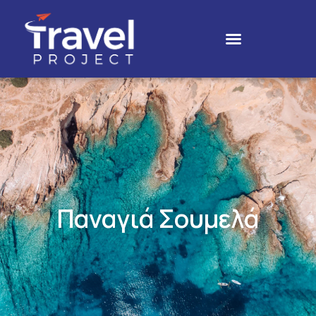
Παναγιά Σουμελά