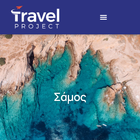
Σάμος