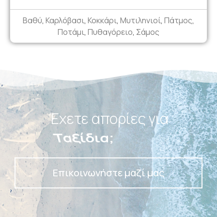
Βαθύ
,
Καρλόβασι
,
Κοκκάρι
,
Μυτιληνιοί
,
Πάτμος
,
Ποτάμι
,
Πυθαγόρειο
,
Σάμος
Έχετε απορίες για
Πακέτα;
Επικοινωνήστε μαζί μας