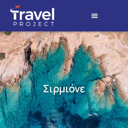
Σιρμιόνε