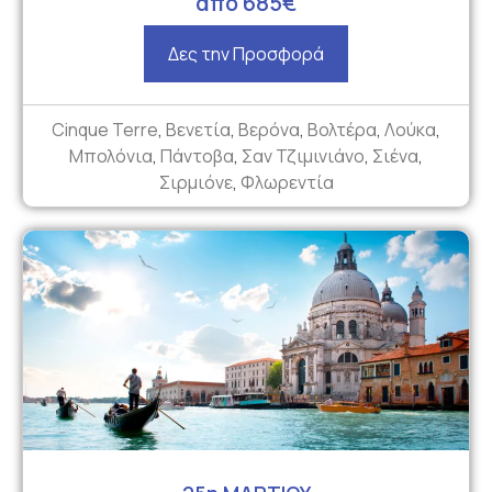
από 685€
Δες την Προσφορά
Cinque Terre
,
Βενετία
,
Βερόνα
,
Βολτέρα
,
Λούκα
,
Μπολόνια
,
Πάντοβα
,
Σαν Τζιμινιάνο
,
Σιένα
,
Σιρμιόνε
,
Φλωρεντία