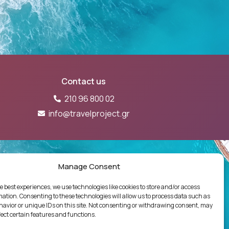
Contact us
210 96 800 02
info@travelproject.gr
61Ε60000718601
Manage Consent
e best experiences, we use technologies like cookies to store and/or access
ΓΙΩΝ
ΔΗΛΩΣΗ ΠΟΛΙΤΙΚΗΣ ΠΟΙΟΤΗΤΑΣ
mation. Consenting to these technologies will allow us to process data such as
avior or unique IDs on this site. Not consenting or withdrawing consent, may
 διασκευή απόδοση του περιεχομένου του
fect certain features and functions.
ο, χωρίς προηγούμενη γραπτή άδεια. Νόμος