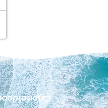
ξίδια;