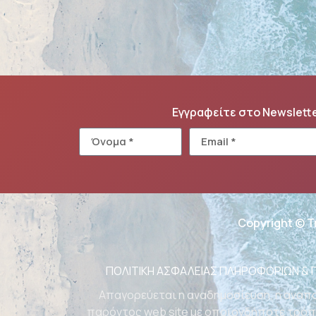
Εγγραφείτε στο Newslett
Copyright © T
ΠΟΛΙΤΙΚΗ ΑΣΦΑΛΕΙΑΣ ΠΛΗΡΟΦΟΡΙΩΝ &
Απαγορεύεται η αναδημοσίευση, η αναπα
παρόντος web site με οποιονδήποτε τρόπο