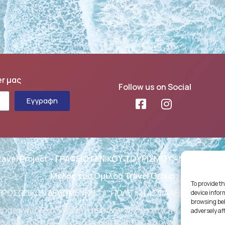
er μας
Follow us on Social
Εγγραφη
ravel Project – ΓΡΑΦΕΙΟ ΓΕΝΙΚΟΥ ΤΟΥΡΙΣΜΟΥ - ΜΗΤΕ: 02
Μέλος του Ομίλου Travel Group
To provide th
 ΠΡΟΣΩΠΙΚΩΝ ΔΕΔΟΜΕΝΩΝ
ΠΟΛΙΤΙΚΗ ΑΣΦΑΛΕΙΑΣ ΛΕΙΤΟΥΡ
device infor
browsing beh
ραγωγή, ολική, μερική ή περιληπτική ή κατά παράφραση ή
adversely af
, ηλεκτρονικό, μηχανικό, φωτοτυπικό, ηχογράφησης ή άλλ