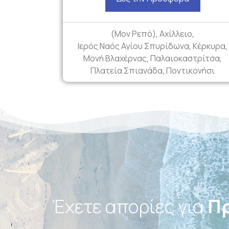
(Μον Ρεπό)
,
Αχίλλειο
,
Ιερός Ναός Αγίου Σπυρίδωνα
,
Κέρκυρα
,
Μονή Βλαχέρνας
,
Παλαιοκαστρίτσα
,
Πλατεία Σπιανάδα
,
Ποντικονήσι
Τα
Έχετε απορίες για