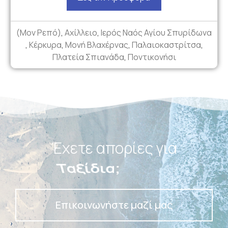
(Μον Ρεπό)
,
Αχίλλειο
,
Ιερός Ναός Αγίου Σπυρίδωνα
,
Κέρκυρα
,
Μονή Βλαχέρνας
,
Παλαιοκαστρίτσα
,
Πλατεία Σπιανάδα
,
Ποντικονήσι
Έχετε απορίες για
Πακέτα;
Επικοινωνήστε μαζί μας