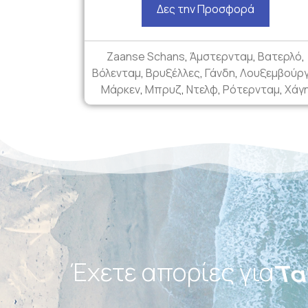
Δες την Προσφορά
Zaanse Schans
,
Άμστερνταμ
,
Βατερλό
,
Βόλενταμ
,
Βρυξέλλες
,
Γάνδη
,
Λουξεμβούρ
Μάρκεν
,
Μπρυζ
,
Ντελφ
,
Ρότερνταμ
,
Χάγ
Έχετε απορίες για
Πα