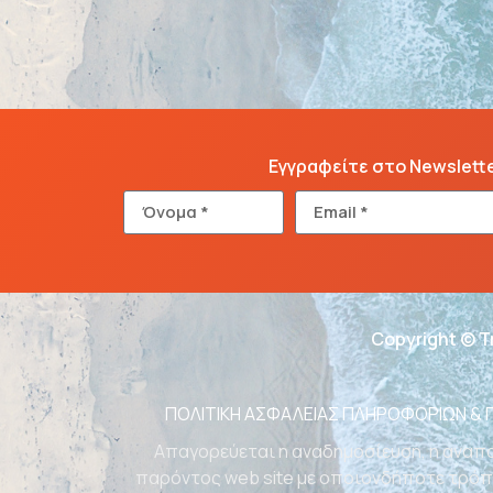
Εγγραφείτε στο Newslett
Copyright © T
ΠΟΛΙΤΙΚΗ ΑΣΦΑΛΕΙΑΣ ΠΛΗΡΟΦΟΡΙΩΝ &
Απαγορεύεται η αναδημοσίευση, η αναπα
παρόντος web site με οποιονδήποτε τρόπο