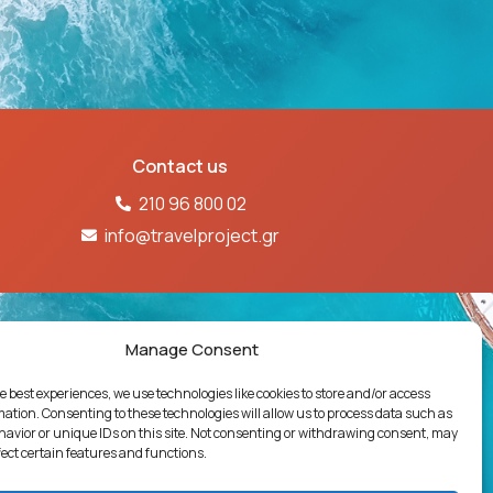
Contact us
210 96 800 02
info@travelproject.gr
61Ε60000718601
Manage Consent
e best experiences, we use technologies like cookies to store and/or access
ΓΙΩΝ
ΔΗΛΩΣΗ ΠΟΛΙΤΙΚΗΣ ΠΟΙΟΤΗΤΑΣ
mation. Consenting to these technologies will allow us to process data such as
avior or unique IDs on this site. Not consenting or withdrawing consent, may
 διασκευή απόδοση του περιεχομένου του
fect certain features and functions.
ο, χωρίς προηγούμενη γραπτή άδεια. Νόμος