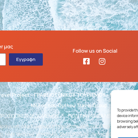
er μας
Follow us on Social
Εγγραφη
ravel Project – ΓΡΑΦΕΙΟ ΓΕΝΙΚΟΥ ΤΟΥΡΙΣΜΟΥ - ΜΗΤΕ: 02
Μέλος του Ομίλου Travel Group
To provide th
 ΠΡΟΣΩΠΙΚΩΝ ΔΕΔΟΜΕΝΩΝ
ΠΟΛΙΤΙΚΗ ΑΣΦΑΛΕΙΑΣ ΛΕΙΤΟΥΡ
device infor
browsing beh
ραγωγή, ολική, μερική ή περιληπτική ή κατά παράφραση ή
adversely af
, ηλεκτρονικό, μηχανικό, φωτοτυπικό, ηχογράφησης ή άλλ