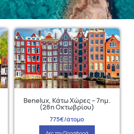
Βenelux, Κάτω Χώρες – 7ημ.
(28η Οκτωβρίου)
775€/άτομο
Δες την Προσφορά