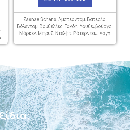
Zaanse Schans
,
Άμστερνταμ
,
Βατερλό
,
Βόλενταμ
,
Βρυξέλλες
,
Γάνδη
,
Λουξεμβούργο
,
γο
,
Μάρκεν
,
Μπρυζ
,
Ντελφτ
,
Ρότερνταμ
,
Χάγη
η
κέτα;