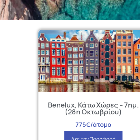
Βenelux, Κάτω Χώρες – 7ημ.
(28η Οκτωβρίου)
775€/άτομο
Δες την Προσφορά