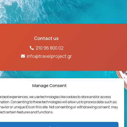
Contact us
210 96 800 02
info@travelproject.gr
61Ε60000718601
Manage Consent
e best experiences, we use technologies like cookies to store and/or access
ΓΙΩΝ
ΔΗΛΩΣΗ ΠΟΛΙΤΙΚΗΣ ΠΟΙΟΤΗΤΑΣ
mation. Consenting to these technologies will allow us to process data such as
avior or unique IDs on this site. Not consenting or withdrawing consent, may
 διασκευή απόδοση του περιεχομένου του
fect certain features and functions.
ο, χωρίς προηγούμενη γραπτή άδεια. Νόμος
άδα.