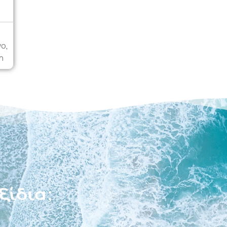
γο
,
η
κέτα;