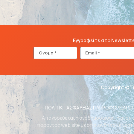
Εγγραφείτε στο Newslett
Copyright © T
ΠΟΛΙΤΙΚΗ ΑΣΦΑΛΕΙΑΣ ΠΛΗΡΟΦΟΡΙΩΝ &
Απαγορεύεται η αναδημοσίευση, η αναπα
παρόντος web site με οποιονδήποτε τρόπο
212