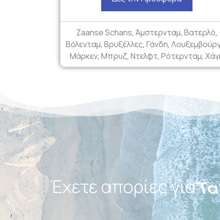
Zaanse Schans
,
Άμστερνταμ
,
Βατερλό
,
Βόλενταμ
,
Βρυξέλλες
,
Γάνδη
,
Λουξεμβούρ
Μάρκεν
,
Μπρυζ
,
Ντελφτ
,
Ρότερνταμ
,
Χάγ
Έχετε απορίες για
Πα