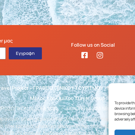
er μας
Follow us on Social
Εγγραφη
ravel Project – ΓΡΑΦΕΙΟ ΓΕΝΙΚΟΥ ΤΟΥΡΙΣΜΟΥ - ΜΗΤΕ: 02
Μέλος του Ομίλου Travel Group
To provide th
 ΠΡΟΣΩΠΙΚΩΝ ΔΕΔΟΜΕΝΩΝ
ΠΟΛΙΤΙΚΗ ΑΣΦΑΛΕΙΑΣ ΛΕΙΤΟΥΡ
device infor
browsing beh
ραγωγή, ολική, μερική ή περιληπτική ή κατά παράφραση ή
adversely af
, ηλεκτρονικό, μηχανικό, φωτοτυπικό, ηχογράφησης ή άλλ
1/1993 και κανόνες Διεθνούς Δικαίου που ισχύουν στην Ελλ