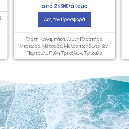
από 249€/άτομο
)
,
Δες την Προσφορά
Ελάτη
,
Καλαμπάκα
,
Λίμνη Πλαστήρα
,
Μετέωρα
,
Μέτσοβο
,
Μύλος των ξωτικών
,
Περτούλι
,
Πύλη Τρικάλων
,
Τρίκαλα