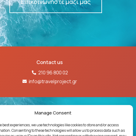
Επικοινωνήστε μαζί μας
Contact us
210 96 800 02
info@travelproject.gr
61Ε60000718601
Manage Consent
e best experiences, we use technologies like cookies to store and/or access
ΓΙΩΝ
ΔΗΛΩΣΗ ΠΟΛΙΤΙΚΗΣ ΠΟΙΟΤΗΤΑΣ
mation. Consenting to these technologies will allow us to process data such as
avior or unique IDs on this site. Not consenting or withdrawing consent, may