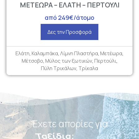
ΜΕΤΕΩΡΑ – ΕΛΑΤΗ – ΠΕΡΤΟΥΛΙ
από 249€/άτομο
Δες την Προσφορά
Ελάτη
,
Καλαμπάκα
,
Λίμνη Πλαστήρα
,
Μετέωρα
,
Μέτσοβο
,
Μύλος των ξωτικών
,
Περτούλι
,
Πύλη Τρικάλων
,
Τρίκαλα
Έχετε απορίες για
Πακέτα;