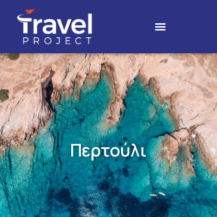
Περτούλι