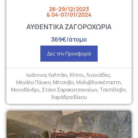
26-29/12/2023
& 04-07/01/2024
ΑΥΘΕΝΤΙΚΑ ΖΑΓΟΡΟΧΩΡΙΑ
369€/άτομο
Δες την Προσφορά
Ιωάννινα
,
Καλπάκι
,
Κήποι
,
Λυγγιάδες
,
Μεγάλο Πάιγκο
,
Μέτσοβο
,
Μολυβδοσκέπαστη
,
Μονοδένδρι
,
Στάνη Σαρακατσαναίων
,
Τσεπέλοβο
,
Χαράδρα Βίκου