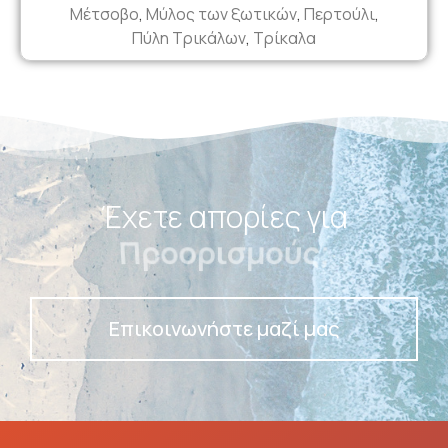
Μέτσοβο
,
Μύλος των ξωτικών
,
Περτούλι
,
Πύλη Τρικάλων
,
Τρίκαλα
Έχετε απορίες για
Ταξίδια;
Επικοινωνήστε μαζί μας